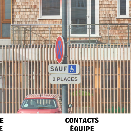
e
contacts
e
équipe