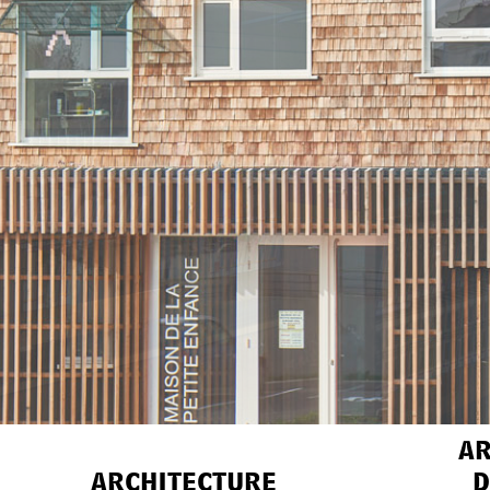
ar
architecture
d