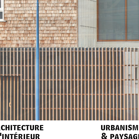
chitecture
urbanism
'intérieur
& paysag